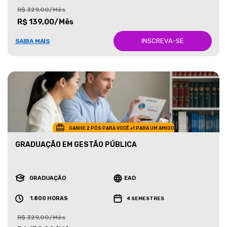
R$ 329,00/Mês
R$ 139,00/Mês
INSCREVA-SE
SAIBA MAIS
GANHE 2 PÓS PARA VOCÊ +1 PARA UM AMIGO
GRADUAÇÃO EM GESTÃO PÚBLICA
GRADUAÇÃO
EAD
1.800 HORAS
4 SEMESTRES
R$ 329,00/Mês