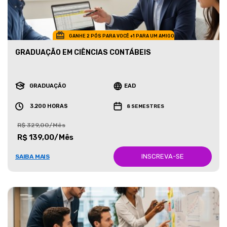
GANHE 2 PÓS PARA VOCÊ +1 PARA UM AMIGO
GRADUAÇÃO EM CIÊNCIAS CONTÁBEIS
GRADUAÇÃO
EAD
3.200 HORAS
8 SEMESTRES
R$ 329,00/Mês
R$ 139,00/Mês
INSCREVA-SE
SAIBA MAIS