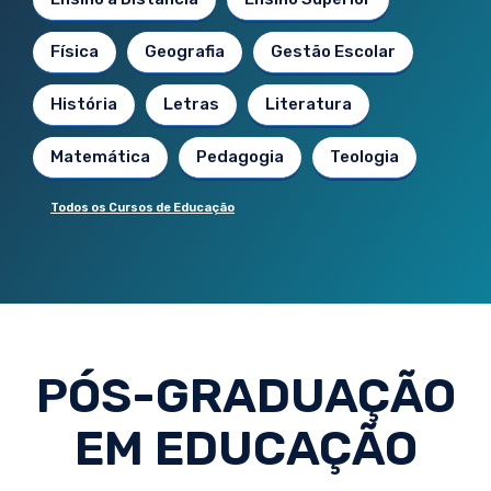
Física
Geografia
Gestão Escolar
História
Letras
Literatura
Matemática
Pedagogia
Teologia
Todos os Cursos de Educação
PÓS-GRADUAÇÃO
EM EDUCAÇÃO