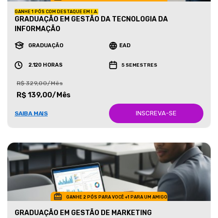
GANHE 1 PÓS COM DESTAQUE EM I.A.
GRADUAÇÃO EM GESTÃO DA TECNOLOGIA DA
INFORMAÇÃO
GRADUAÇÃO
EAD
2.120 HORAS
5 SEMESTRES
R$ 329,00/Mês
R$ 139,00/Mês
INSCREVA-SE
SAIBA MAIS
GANHE 2 PÓS PARA VOCÊ +1 PARA UM AMIGO
GRADUAÇÃO EM GESTÃO DE MARKETING