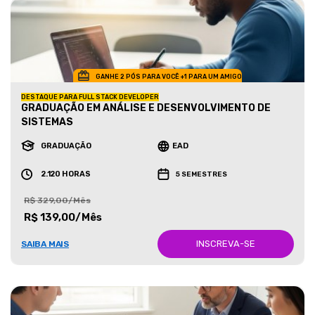
GANHE 2 PÓS PARA VOCÊ +1 PARA UM AMIGO
DESTAQUE PARA FULL STACK DEVELOPER
GRADUAÇÃO EM ANÁLISE E DESENVOLVIMENTO DE
SISTEMAS
GRADUAÇÃO
EAD
2.120 HORAS
5 SEMESTRES
R$ 329,00/Mês
R$ 139,00/Mês
INSCREVA-SE
SAIBA MAIS