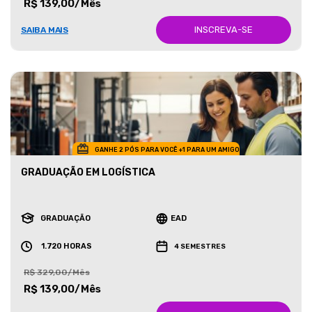
R$ 139,00/Mês
INSCREVA-SE
SAIBA MAIS
GANHE 2 PÓS PARA VOCÊ +1 PARA UM AMIGO
GRADUAÇÃO EM LOGÍSTICA
GRADUAÇÃO
EAD
1.720 HORAS
4 SEMESTRES
R$ 329,00/Mês
R$ 139,00/Mês