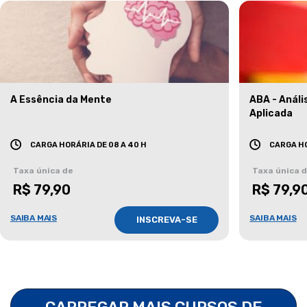
A Essência da Mente
ABA - Anál
Aplicada
CARGA HORÁRIA DE 08 A 40 H
CARGA HO
Taxa única de
Taxa única 
R$ 79,90
R$ 79,9
SAIBA MAIS
SAIBA MAIS
INSCREVA-SE
CARREGAR MAIS CURSOS DE