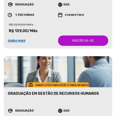
GRADUAÇÃO
EAD
1.720 HORAS
4 SEMESTRES
R$ 329,00/Mês
R$ 139,00/Mês
INSCREVA-SE
SAIBA MAIS
GANHE 2 PÓS PARA VOCÊ +1 PARA UM AMIGO
GRADUAÇÃO EM GESTÃO DE RECURSOS HUMANOS
GRADUAÇÃO
EAD