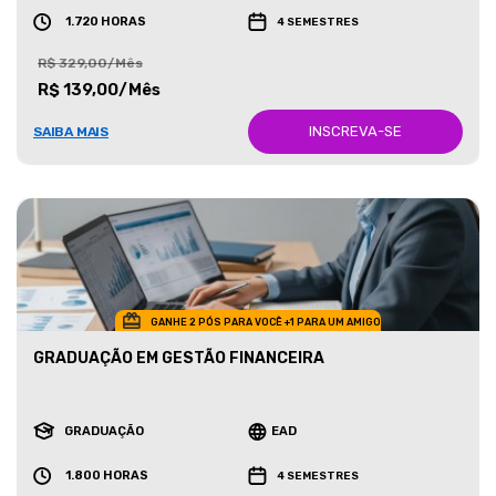
1.720 HORAS
4 SEMESTRES
R$ 329,00/Mês
R$ 139,00/Mês
INSCREVA-SE
SAIBA MAIS
GANHE 2 PÓS PARA VOCÊ +1 PARA UM AMIGO
GRADUAÇÃO EM GESTÃO FINANCEIRA
GRADUAÇÃO
EAD
1.800 HORAS
4 SEMESTRES