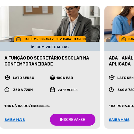
GANHE 2 POS PARA VOCE +1 PARA UM AMIGO
GAN
COM VIDEOAULAS
A FUNÇÃO DO SECRETÁRIO ESCOLAR NA
ABA - ANÁ
CONTEMPORANEIDADE
APLICADA
LATO SENSU
100% EAD
LATO SE
360 A 720H
360 A 72
2 A 12 MESES
18X R$ 86,00/Mês
18X R$ 86,0
18X R$ 387,00/Mês
INSCREVA-SE
SAIBA MAIS
SAIBA MAIS