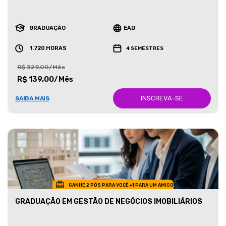
GRADUAÇÃO
EAD
1.720 HORAS
4 SEMESTRES
R$ 329,00/Mês
R$ 139,00/Mês
INSCREVA-SE
SAIBA MAIS
GANHE 2 PÓS PARA VOCÊ +1 PARA UM AMIGO
GRADUAÇÃO EM GESTÃO DE NEGÓCIOS IMOBILIÁRIOS