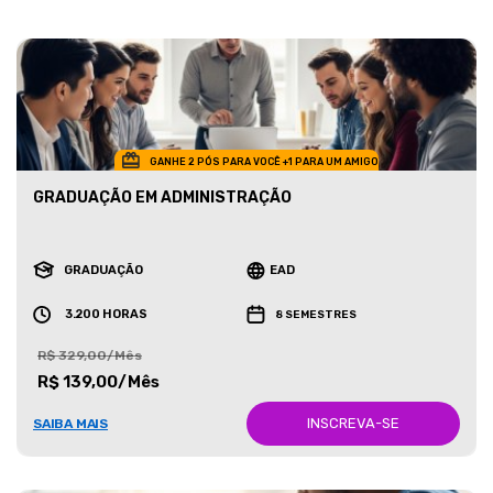
GANHE 2 PÓS PARA VOCÊ +1 PARA UM AMIGO
GRADUAÇÃO EM ADMINISTRAÇÃO
GRADUAÇÃO
EAD
3.200 HORAS
8 SEMESTRES
R$ 329,00/Mês
R$ 139,00/Mês
INSCREVA-SE
SAIBA MAIS