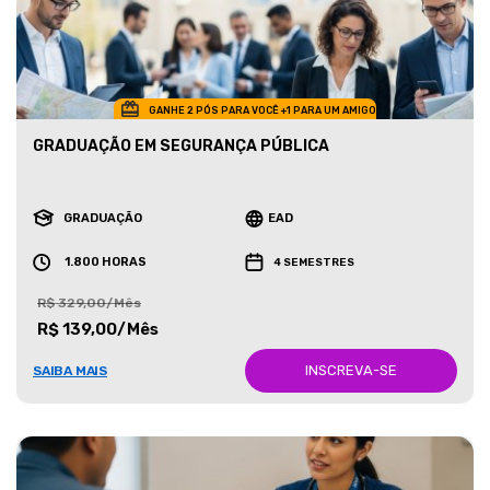
GANHE 2 PÓS PARA VOCÊ +1 PARA UM AMIGO
GRADUAÇÃO EM SEGURANÇA PÚBLICA
GRADUAÇÃO
EAD
1.800 HORAS
4 SEMESTRES
R$ 329,00/Mês
R$ 139,00/Mês
INSCREVA-SE
SAIBA MAIS