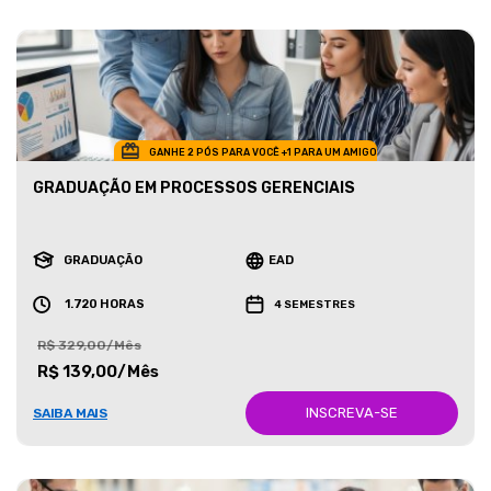
GANHE 2 PÓS PARA VOCÊ +1 PARA UM AMIGO
GRADUAÇÃO EM PROCESSOS GERENCIAIS
GRADUAÇÃO
EAD
1.720 HORAS
4 SEMESTRES
R$ 329,00/Mês
R$ 139,00/Mês
INSCREVA-SE
SAIBA MAIS