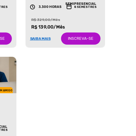
GRADUAÇÃO
SEMIPRESENCIAL
3.300 HORAS
TRES
8 SEMESTRES
R$ 329,00/Mês
R$ 139,00/Mês
-SE
INSCREVA-SE
SAIBA MAIS
UM AMIGO
CIAL
TRES