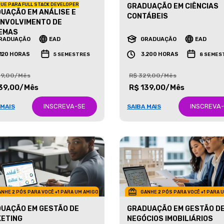
UE PARA FULL STACK DEVELOPER
GRADUAÇÃO EM CIÊNCIAS
UAÇÃO EM ANÁLISE E
CONTÁBEIS
NVOLVIMENTO DE
EMAS
RADUAÇÃO
EAD
GRADUAÇÃO
EAD
.120 HORAS
3.200 HORAS
5 SEMESTRES
8 SEMES
29,00/Mês
R$ 329,00/Mês
39,00/Mês
R$ 139,00/Mês
INSCREVA-SE
INSCREVA
 MAIS
SAIBA MAIS
NHE 2 PÓS PARA VOCÊ +1 PARA UM AMIGO
GANHE 2 PÓS PARA VOCÊ +1 PARA 
UAÇÃO EM GESTÃO DE
GRADUAÇÃO EM GESTÃO D