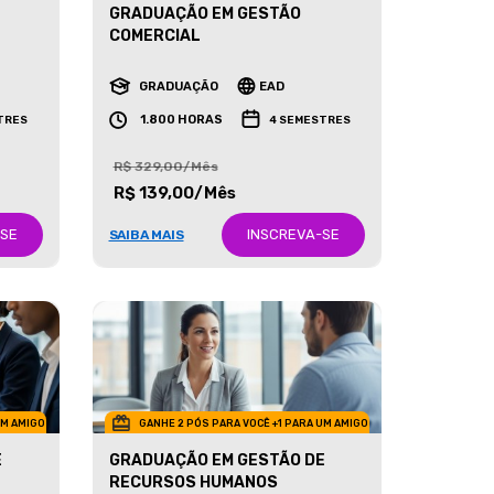
GRADUAÇÃO EM GESTÃO
COMERCIAL
GRADUAÇÃO
EAD
1.800 HORAS
TRES
4 SEMESTRES
R$ 329,00/Mês
R$ 139,00/Mês
-SE
INSCREVA-SE
SAIBA MAIS
UM AMIGO
GANHE 2 PÓS PARA VOCÊ +1 PARA UM AMIGO
E
GRADUAÇÃO EM GESTÃO DE