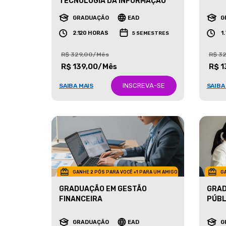
MARK
TECNOLOGIA DA INFORMAÇÃO
GRADUAÇÃO
EAD
G
2.120 HORAS
1
5 SEMESTRES
R$ 329,00/Mês
R$ 3
R$ 139,00/Mês
R$ 1
INSCREVA-SE
SAIBA MAIS
SAIBA
GANHE 2 PÓS PARA VOCÊ +1 PARA UM AMIGO
GA
GRADUAÇÃO EM GESTÃO
GRAD
FINANCEIRA
PÚBL