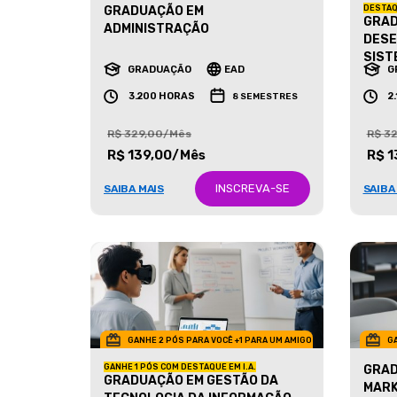
GRADUAÇÃO EM
DESTAQ
GRAD
ADMINISTRAÇÃO
DESE
SIST
GRADUAÇÃO
EAD
G
3.200 HORAS
2
8 SEMESTRES
R$ 329,00/Mês
R$ 3
R$ 139,00/Mês
R$ 1
INSCREVA-SE
SAIBA MAIS
SAIBA
GANHE 2 PÓS PARA VOCÊ +1 PARA UM AMIGO
GA
GANHE 1 PÓS COM DESTAQUE EM I.A.
GRAD
GRADUAÇÃO EM GESTÃO DA