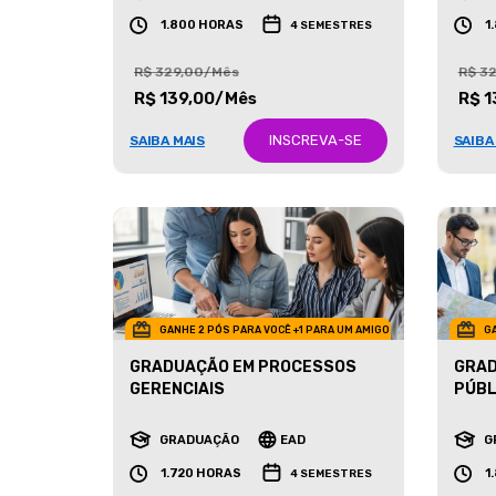
GRADUAÇÃO
EAD
G
1.800 HORAS
1
4 SEMESTRES
R$ 329,00/Mês
R$ 3
R$ 139,00/Mês
R$ 1
INSCREVA-SE
SAIBA MAIS
SAIBA
GANHE 2 PÓS PARA VOCÊ +1 PARA UM AMIGO
GA
GRADUAÇÃO EM PROCESSOS
GRAD
GERENCIAIS
PÚBL
GRADUAÇÃO
EAD
G
1.720 HORAS
1
4 SEMESTRES