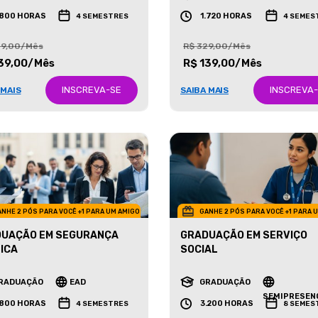
RADUAÇÃO
EAD
GRADUAÇÃO
EAD
.800 HORAS
1.720 HORAS
4 SEMESTRES
4 SEMES
29,00/Mês
R$ 329,00/Mês
39,00/Mês
R$ 139,00/Mês
INSCREVA-SE
INSCREVA
 MAIS
SAIBA MAIS
NHE 2 PÓS PARA VOCÊ +1 PARA UM AMIGO
GANHE 2 PÓS PARA VOCÊ +1 PARA 
UAÇÃO EM SEGURANÇA
GRADUAÇÃO EM SERVIÇO
ICA
SOCIAL
RADUAÇÃO
EAD
GRADUAÇÃO
SEMIPRESEN
.800 HORAS
3.200 HORAS
4 SEMESTRES
8 SEMES