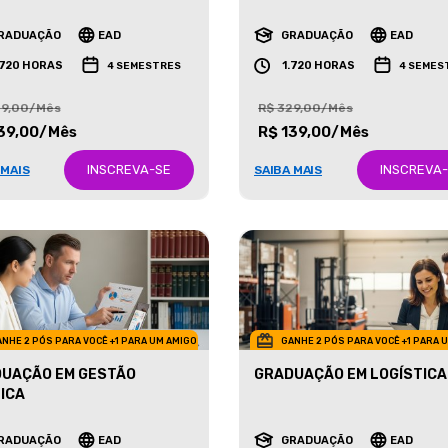
ETING
NEGÓCIOS IMOBILIÁRIOS
RADUAÇÃO
EAD
GRADUAÇÃO
EAD
.720 HORAS
1.720 HORAS
4 SEMESTRES
4 SEMES
29,00/Mês
R$ 329,00/Mês
39,00/Mês
R$ 139,00/Mês
INSCREVA-SE
INSCREVA
 MAIS
SAIBA MAIS
NHE 2 PÓS PARA VOCÊ +1 PARA UM AMIGO
GANHE 2 PÓS PARA VOCÊ +1 PARA 
UAÇÃO EM GESTÃO
GRADUAÇÃO EM LOGÍSTICA
ICA