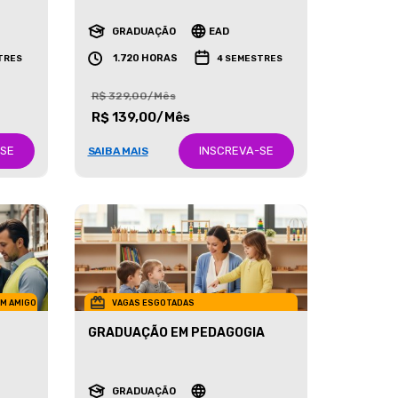
RECURSOS HUMANOS
GRADUAÇÃO
EAD
1.720 HORAS
TRES
4 SEMESTRES
R$ 329,00/Mês
R$ 139,00/Mês
-SE
INSCREVA-SE
SAIBA MAIS
UM AMIGO
VAGAS ESGOTADAS
GRADUAÇÃO EM PEDAGOGIA