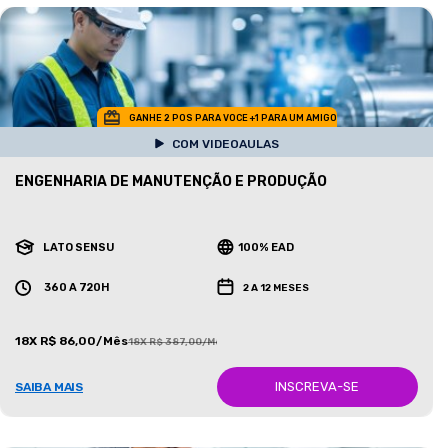
GANHE 2 POS PARA VOCE +1 PARA UM AMIGO
COM VIDEOAULAS
ENGENHARIA DE MANUTENÇÃO E PRODUÇÃO
LATO SENSU
100% EAD
360 A 720H
2 A 12 MESES
18X R$ 86,00/Mês
18X R$ 387,00/Mês
INSCREVA-SE
SAIBA MAIS