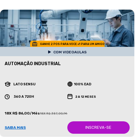
GANHE 2 POS PARA VOCE +1 PARA UM AMIGO
COM VIDEOAULAS
AUTOMAÇÃO INDUSTRIAL
LATO SENSU
100% EAD
360 A 720H
2 A 12 MESES
18X R$ 86,00/Mês
18X R$ 387,00/Mês
INSCREVA-SE
SAIBA MAIS