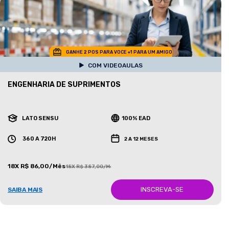
GANHE 2 POS PARA VOCE +1 PARA UM AMIGO
COM VIDEOAULAS
ENGENHARIA DE SUPRIMENTOS
LATO SENSU
100% EAD
360 A 720H
2 A 12 MESES
18X R$ 86,00/Mês
18X R$ 387,00/Mês
INSCREVA-SE
SAIBA MAIS