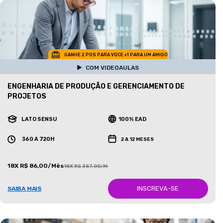
GANHE 2 POS PARA VOCE +1 PARA UM AMIGO
COM VIDEOAULAS
ENGENHARIA DE PRODUÇÃO E GERENCIAMENTO DE
PROJETOS
LATO SENSU
100% EAD
360 A 720H
2 A 12 MESES
18X R$ 86,00/Mês
18X R$ 387,00/Mês
INSCREVA-SE
SAIBA MAIS