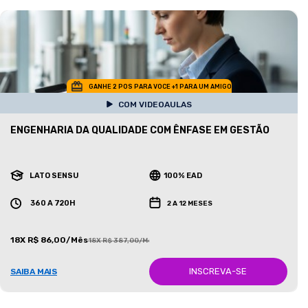
GANHE 2 POS PARA VOCE +1 PARA UM AMIGO
COM VIDEOAULAS
ENGENHARIA DA QUALIDADE COM ÊNFASE EM GESTÃO
LATO SENSU
100% EAD
360 A 720H
2 A 12 MESES
18X R$ 86,00/Mês
18X R$ 387,00/Mês
INSCREVA-SE
SAIBA MAIS