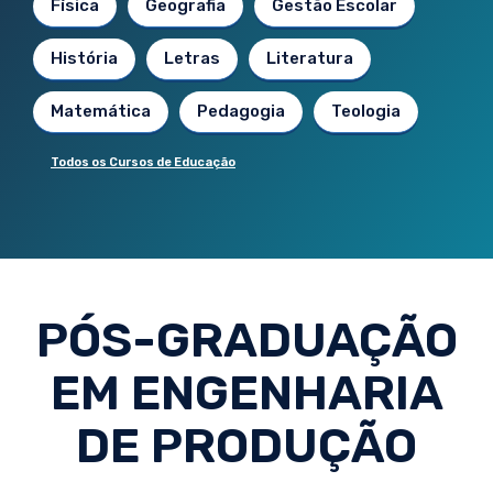
Física
Geografia
Gestão Escolar
História
Letras
Literatura
Matemática
Pedagogia
Teologia
Todos os Cursos de Educação
PÓS-GRADUAÇÃO
EM ENGENHARIA
DE PRODUÇÃO