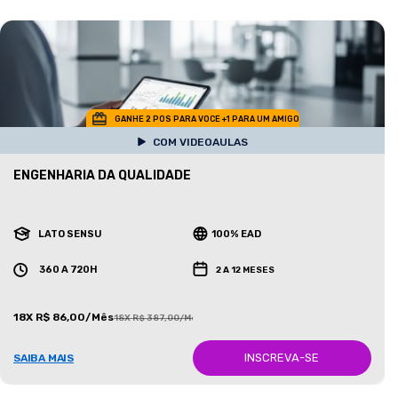
GANHE 2 POS PARA VOCE +1 PARA UM AMIGO
COM VIDEOAULAS
ENGENHARIA DA QUALIDADE
LATO SENSU
100% EAD
360 A 720H
2 A 12 MESES
18X R$ 86,00/Mês
18X R$ 387,00/Mês
INSCREVA-SE
SAIBA MAIS