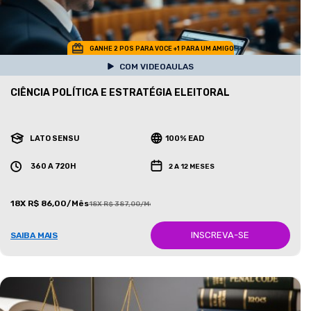
GANHE 2 POS PARA VOCE +1 PARA UM AMIGO
COM VIDEOAULAS
CIÊNCIA POLÍTICA E ESTRATÉGIA ELEITORAL
LATO SENSU
100% EAD
360 A 720H
2 A 12 MESES
18X R$ 86,00/Mês
18X R$ 387,00/Mês
INSCREVA-SE
SAIBA MAIS