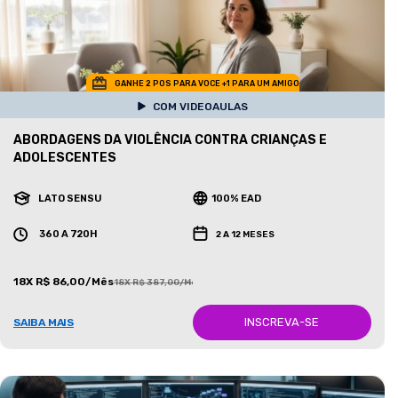
GANHE 2 POS PARA VOCE +1 PARA UM AMIGO
COM VIDEOAULAS
ABORDAGENS DA VIOLÊNCIA CONTRA CRIANÇAS E
ADOLESCENTES
LATO SENSU
100% EAD
360 A 720H
2 A 12 MESES
18X R$ 86,00/Mês
18X R$ 387,00/Mês
INSCREVA-SE
SAIBA MAIS