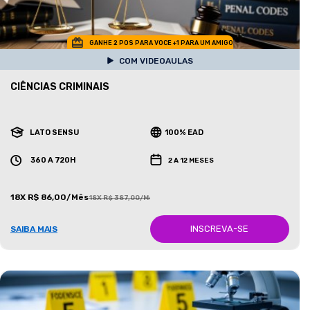
GANHE 2 POS PARA VOCE +1 PARA UM AMIGO
COM VIDEOAULAS
CIÊNCIAS CRIMINAIS
LATO SENSU
100% EAD
360 A 720H
2 A 12 MESES
18X R$ 86,00/Mês
18X R$ 387,00/Mês
INSCREVA-SE
SAIBA MAIS