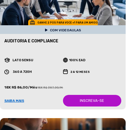
GANHE 2 POS PARA VOCE +1 PARA UM AMIGO
COM VIDEOAULAS
AUDITORIA E COMPLIANCE
LATO SENSU
100% EAD
360 A 720H
2 A 12 MESES
18X R$ 86,00/Mês
18X R$ 387,00/Mês
INSCREVA-SE
SAIBA MAIS