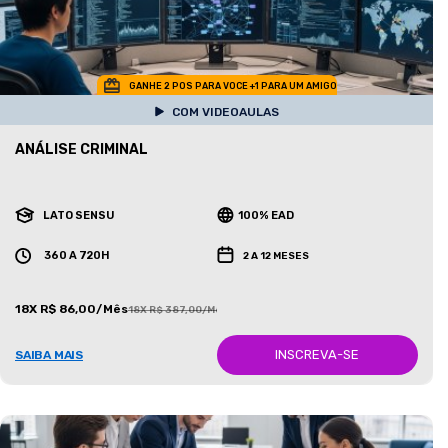
GANHE 2 POS PARA VOCE +1 PARA UM AMIGO
COM VIDEOAULAS
ANÁLISE CRIMINAL
LATO SENSU
100% EAD
360 A 720H
2 A 12 MESES
18X R$ 86,00/Mês
18X R$ 387,00/Mês
INSCREVA-SE
SAIBA MAIS