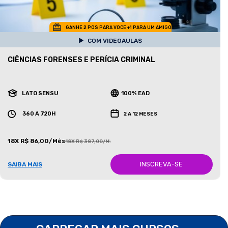
GANHE 2 POS PARA VOCE +1 PARA UM AMIGO
COM VIDEOAULAS
CIÊNCIAS FORENSES E PERÍCIA CRIMINAL
LATO SENSU
100% EAD
360 A 720H
2 A 12 MESES
18X R$ 86,00/Mês
18X R$ 387,00/Mês
INSCREVA-SE
SAIBA MAIS