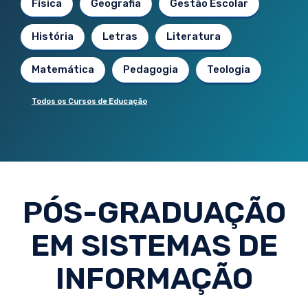
Física
Geografia
Gestão Escolar
História
Letras
Literatura
Matemática
Pedagogia
Teologia
Todos os Cursos de Educação
PÓS-GRADUAÇÃO
EM SISTEMAS DE
INFORMAÇÃO