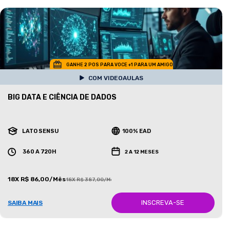
GANHE 2 POS PARA VOCE +1 PARA UM AMIGO
COM VIDEOAULAS
BIG DATA E CIÊNCIA DE DADOS
LATO SENSU
100% EAD
360 A 720H
2 A 12 MESES
18X R$ 86,00/Mês
18X R$ 387,00/Mês
INSCREVA-SE
SAIBA MAIS