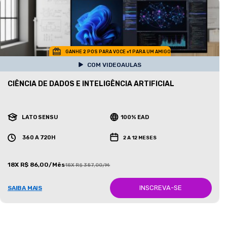
GANHE 2 POS PARA VOCE +1 PARA UM AMIGO
COM VIDEOAULAS
CIÊNCIA DE DADOS E INTELIGÊNCIA ARTIFICIAL
LATO SENSU
100% EAD
360 A 720H
2 A 12 MESES
18X R$ 86,00/Mês
18X R$ 387,00/Mês
INSCREVA-SE
SAIBA MAIS