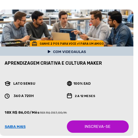
GANHE 2 POS PARA VOCE +1 PARA UM AMIGO
COM VIDEOAULAS
APRENDIZAGEM CRIATIVA E CULTURA MAKER
LATO SENSU
100% EAD
360 A 720H
2 A 12 MESES
18X R$ 86,00/Mês
18X R$ 387,00/Mês
INSCREVA-SE
SAIBA MAIS