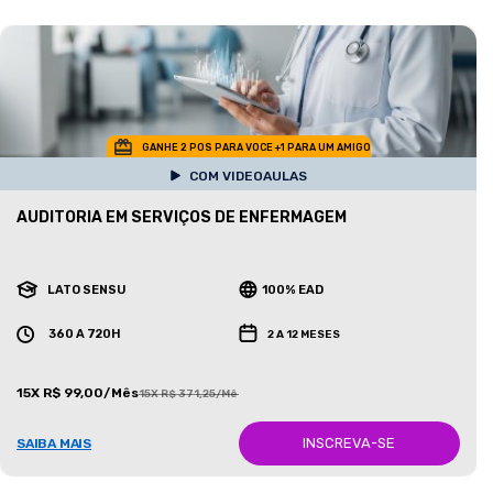
GANHE 2 POS PARA VOCE +1 PARA UM AMIGO
COM VIDEOAULAS
AUDITORIA EM SERVIÇOS DE ENFERMAGEM
LATO SENSU
100% EAD
360 A 720H
2 A 12 MESES
15X R$ 99,00/Mês
15X R$ 371,25/Mês
INSCREVA-SE
SAIBA MAIS