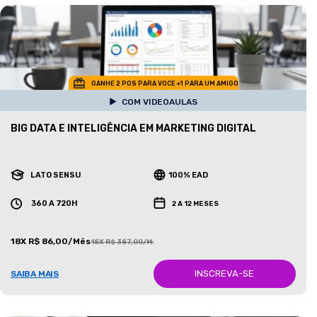
GANHE 2 POS PARA VOCE +1 PARA UM AMIGO
COM VIDEOAULAS
BIG DATA E INTELIGÊNCIA EM MARKETING DIGITAL
LATO SENSU
100% EAD
360 A 720H
2 A 12 MESES
18X R$ 86,00/Mês
18X R$ 387,00/Mês
INSCREVA-SE
SAIBA MAIS