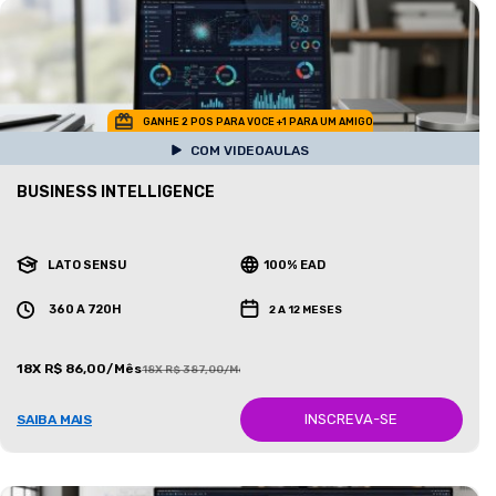
GANHE 2 POS PARA VOCE +1 PARA UM AMIGO
COM VIDEOAULAS
BUSINESS INTELLIGENCE
LATO SENSU
100% EAD
360 A 720H
2 A 12 MESES
18X R$ 86,00/Mês
18X R$ 387,00/Mês
INSCREVA-SE
SAIBA MAIS