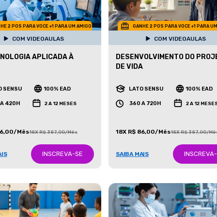
HE 2 POS PARA VOCE +1 PARA UM AMIGO
GANHE 2 POS PARA VOCE +1 PARA U
COM VIDEOAULAS
COM VIDEOAULAS
NOLOGIA APLICADA À
DESENVOLVIMENTO DO PROJ
DE VIDA
O SENSU
100% EAD
LATO SENSU
100% EAD
 A 420H
360 A 720H
2 A 12 MESES
2 A 12 MESE
86,00/Mês
18X R$ 86,00/Mês
18X R$ 387,00/Mês
18X R$ 387,00/Mê
INSCREVA-SE
INSCREVA
AIS
SAIBA MAIS