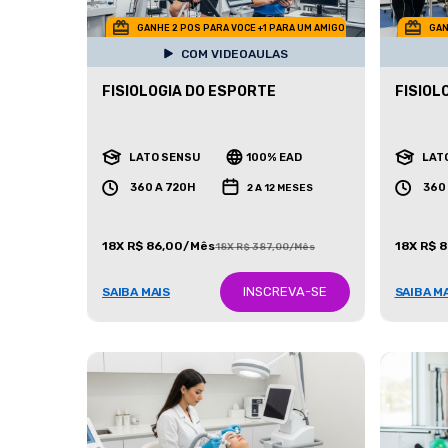
GANHE 2 POS PARA VOCE +1 PARA UM AMIGO
GAN
COM VIDEOAULAS
FISIOLOGIA DO ESPORTE
FISIOL
LATO SENSU
100% EAD
LAT
360 A 720H
360
2 A 12 MESES
18X R$ 86,00/Mês
18X R$ 
18X R$ 387,00/Mês
INSCREVA-SE
SAIBA MAIS
SAIBA M