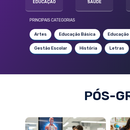
EDUCAÇÃO
SAÚDE
PRINCIPAIS CATEGORIAS
Artes
Educação Básica
Educação 
Gestão Escolar
História
Letras
PÓS-G