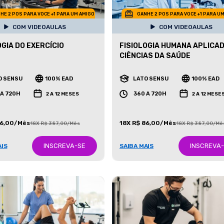
HE 2 POS PARA VOCE +1 PARA UM AMIGO
GANHE 2 POS PARA VOCE +1 PARA U
COM VIDEOAULAS
COM VIDEOAULAS
OGIA DO EXERCÍCIO
FISIOLOGIA HUMANA APLICA
CIÊNCIAS DA SAÚDE
O SENSU
100% EAD
LATO SENSU
100% EAD
 A 720H
360 A 720H
2 A 12 MESES
2 A 12 MESE
86,00/Mês
18X R$ 86,00/Mês
18X R$ 387,00/Mês
18X R$ 387,00/Mê
INSCREVA-SE
INSCREVA
AIS
SAIBA MAIS