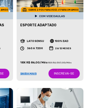
M AMIGO
GANHE 2 POS PARA VOCE +1 PARA UM AMIGO
COM VIDEOAULAS
AS
ESPORTE ADAPTADO
LATO SENSU
100% EAD
360 A 720H
S
2 A 12 MESES
18X R$ 86,00/Mês
18X R$ 387,00/Mês
-SE
INSCREVA-SE
SAIBA MAIS