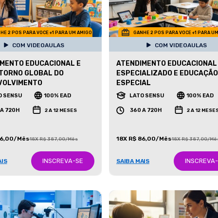
HE 2 POS PARA VOCE +1 PARA UM AMIGO
GANHE 2 POS PARA VOCE +1 PARA U
COM VIDEOAULAS
COM VIDEOAULAS
MENTO EDUCACIONAL E
ATENDIMENTO EDUCACIONAL
TORNO GLOBAL DO
ESPECIALIZADO E EDUCAÇÃO
VOLVIMENTO
ESPECIAL
O SENSU
100% EAD
LATO SENSU
100% EAD
 A 720H
360 A 720H
2 A 12 MESES
2 A 12 MESE
86,00/Mês
18X R$ 86,00/Mês
18X R$ 387,00/Mês
18X R$ 387,00/Mê
INSCREVA-SE
INSCREVA
AIS
SAIBA MAIS