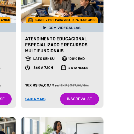
M AMIGO
GANHE 2 POS PARA VOCE +1 PARA UM AMIGO
COM VIDEOAULAS
ATENDIMENTO EDUCACIONAL
ESPECIALIZADO E RECURSOS
MULTIFUNCIONAIS
LATO SENSU
100% EAD
360 A 720H
S
2 A 12 MESES
18X R$ 86,00/Mês
s
18X R$ 387,00/Mês
-SE
INSCREVA-SE
SAIBA MAIS