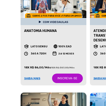
GANHE 2 POS PARA VOCE +1 PARA UM AMIGO
GAN
COM VIDEOAULAS
ANATOMIA HUMANA
ATENDI
TRANS
DESEN
LATO SENSU
100% EAD
LAT
360 A 720H
360
2 A 12 MESES
18X R$ 86,00/Mês
18X R$ 
18X R$ 387,00/Mês
INSCREVA-SE
SAIBA MAIS
SAIBA M