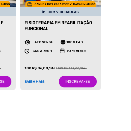
M AMIGO
GANHE 2 POS PARA VOCE +1 PARA UM AMIGO
COM VIDEOAULAS
 E
FISIOTERAPIA EM REABILITAÇÃO
FUNCIONAL
LATO SENSU
100% EAD
360 A 720H
S
2 A 12 MESES
18X R$ 86,00/Mês
s
18X R$ 387,00/Mês
-SE
INSCREVA-SE
SAIBA MAIS