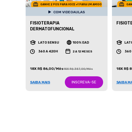
GANHE 2 POS PARA VOCE +1 PARA UM AMIGO
GAN
COM VIDEOAULAS
FISIOTERAPIA
FISIOT
DERMATOFUNCIONAL
LATO SENSU
100% EAD
LAT
360 A 420H
360
2 A 12 MESES
18X R$ 86,00/Mês
18X R$ 
18X R$ 387,00/Mês
INSCREVA-SE
SAIBA MAIS
SAIBA M