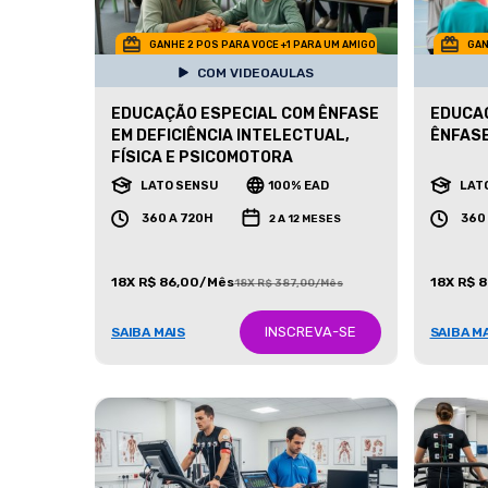
GANHE 2 POS PARA VOCE +1 PARA UM AMIGO
GAN
COM VIDEOAULAS
EDUCAÇÃO ESPECIAL COM ÊNFASE
EDUCAÇ
EM DEFICIÊNCIA INTELECTUAL,
ÊNFASE
FÍSICA E PSICOMOTORA
LATO SENSU
100% EAD
LAT
360 A 720H
360
2 A 12 MESES
18X R$ 86,00/Mês
18X R$ 
18X R$ 387,00/Mês
INSCREVA-SE
SAIBA MAIS
SAIBA M