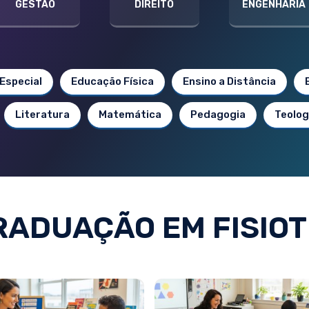
GESTÃO
DIREITO
ENGENHARIA
Especial
Educação Física
Ensino a Distância
Literatura
Matemática
Pedagogia
Teolog
RADUAÇÃO EM FISIOT