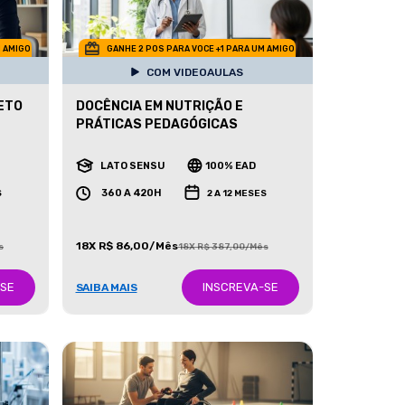
M AMIGO
GANHE 2 POS PARA VOCE +1 PARA UM AMIGO
COM VIDEOAULAS
ETO
DOCÊNCIA EM NUTRIÇÃO E
PRÁTICAS PEDAGÓGICAS
LATO SENSU
100% EAD
360 A 420H
S
2 A 12 MESES
18X R$ 86,00/Mês
s
18X R$ 387,00/Mês
-SE
INSCREVA-SE
SAIBA MAIS