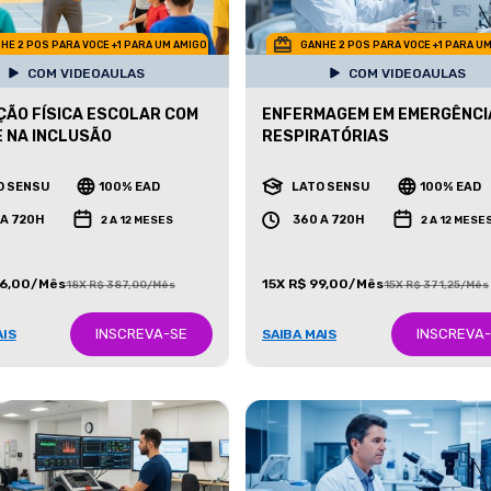
HE 2 POS PARA VOCE +1 PARA UM AMIGO
GANHE 2 POS PARA VOCE +1 PARA U
COM VIDEOAULAS
COM VIDEOAULAS
ÃO FÍSICA ESCOLAR COM
ENFERMAGEM EM EMERGÊNCI
 NA INCLUSÃO
RESPIRATÓRIAS
O SENSU
100% EAD
LATO SENSU
100% EAD
 A 720H
360 A 720H
2 A 12 MESES
2 A 12 MESE
86,00/Mês
15X R$ 99,00/Mês
18X R$ 387,00/Mês
15X R$ 371,25/Mês
INSCREVA-SE
INSCREVA
AIS
SAIBA MAIS