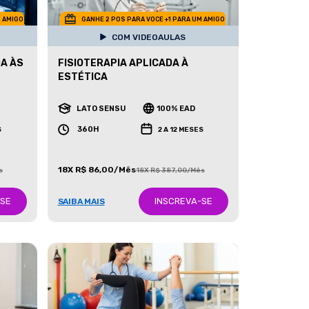
M AMIGO
GANHE 2 POS PARA VOCE +1 PARA UM AMIGO
COM VIDEOAULAS
DA ÀS
FISIOTERAPIA APLICADA À
ESTÉTICA
LATO SENSU
100% EAD
360H
S
2 A 12 MESES
18X R$ 86,00/Mês
s
18X R$ 387,00/Mês
-SE
INSCREVA-SE
SAIBA MAIS