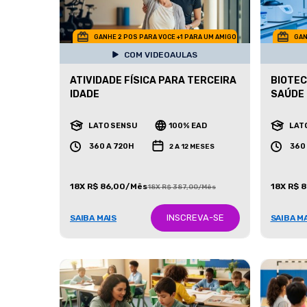
GANHE 2 POS PARA VOCE +1 PARA UM AMIGO
GAN
COM VIDEOAULAS
ATIVIDADE FÍSICA PARA TERCEIRA
BIOTEC
IDADE
SAÚDE
LATO SENSU
100% EAD
LAT
360 A 720H
360
2 A 12 MESES
18X R$ 86,00/Mês
18X R$ 
18X R$ 387,00/Mês
INSCREVA-SE
SAIBA MAIS
SAIBA M