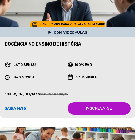
GANHE 2 POS PARA VOCE +1 PARA UM AMIGO
COM VIDEOAULAS
DOCÊNCIA NO ENSINO DE HISTÓRIA
LATO SENSU
100% EAD
360 A 720H
2 A 12 MESES
18X R$ 86,00/Mês
18X R$ 387,00/Mês
INSCREVA-SE
SAIBA MAIS