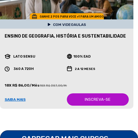
GANHE 2 POS PARA VOCE +1 PARA UM AMIGO
COM VIDEOAULAS
ENSINO DE GEOGRAFIA, HISTÓRIA E SUSTENTABILIDADE
LATO SENSU
100% EAD
360 A 720H
2 A 12 MESES
18X R$ 86,00/Mês
18X R$ 387,00/Mês
INSCREVA-SE
SAIBA MAIS