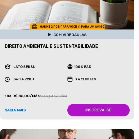
GANHE 2 POS PARA VOCE +1 PARA UM AMIGO
COM VIDEOAULAS
DIREITO AMBIENTAL E SUSTENTABILIDADE
LATO SENSU
100% EAD
360 A 720H
2 A 12 MESES
18X R$ 86,00/Mês
18X R$ 387,00/Mês
INSCREVA-SE
SAIBA MAIS