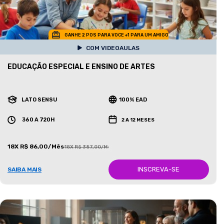
GANHE 2 POS PARA VOCE +1 PARA UM AMIGO
COM VIDEOAULAS
EDUCAÇÃO ESPECIAL E ENSINO DE ARTES
LATO SENSU
100% EAD
360 A 720H
2 A 12 MESES
18X R$ 86,00/Mês
18X R$ 387,00/Mês
INSCREVA-SE
SAIBA MAIS