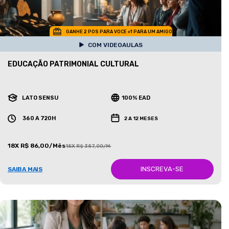
GANHE 2 POS PARA VOCE +1 PARA UM AMIGO
COM VIDEOAULAS
EDUCAÇÃO PATRIMONIAL CULTURAL
LATO SENSU
100% EAD
360 A 720H
2 A 12 MESES
18X R$ 86,00/Mês
18X R$ 387,00/Mês
INSCREVA-SE
SAIBA MAIS