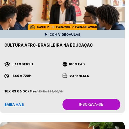
GANHE 2 POS PARA VOCE +1 PARA UM AMIGO
COM VIDEOAULAS
CULTURA AFRO-BRASILEIRA NA EDUCAÇÃO
LATO SENSU
100% EAD
360 A 720H
2 A 12 MESES
18X R$ 86,00/Mês
18X R$ 387,00/Mês
INSCREVA-SE
SAIBA MAIS