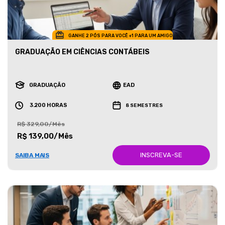
GANHE 2 PÓS PARA VOCÊ +1 PARA UM AMIGO
GRADUAÇÃO EM CIÊNCIAS CONTÁBEIS
GRADUAÇÃO
EAD
3.200 HORAS
8 SEMESTRES
R$ 329,00/Mês
R$ 139,00/Mês
INSCREVA-SE
SAIBA MAIS