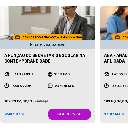
GANHE 2 POS PARA VOCE +1 PARA UM AMIGO
GAN
COM VIDEOAULAS
A FUNÇÃO DO SECRETÁRIO ESCOLAR NA
ABA - ANÁ
CONTEMPORANEIDADE
APLICADA
LATO SENSU
100% EAD
LATO SE
360 A 720H
360 A 72
2 A 12 MESES
18X R$ 86,00/Mês
18X R$ 86,0
18X R$ 387,00/Mês
INSCREVA-SE
SAIBA MAIS
SAIBA MAIS