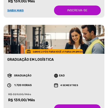
R$ 139,00/Mês
INSCREVA-SE
SAIBA MAIS
GANHE 2 PÓS PARA VOCÊ +1 PARA UM AMIGO
GRADUAÇÃO EM LOGÍSTICA
GRADUAÇÃO
EAD
1.720 HORAS
4 SEMESTRES
R$ 329,00/Mês
R$ 139,00/Mês