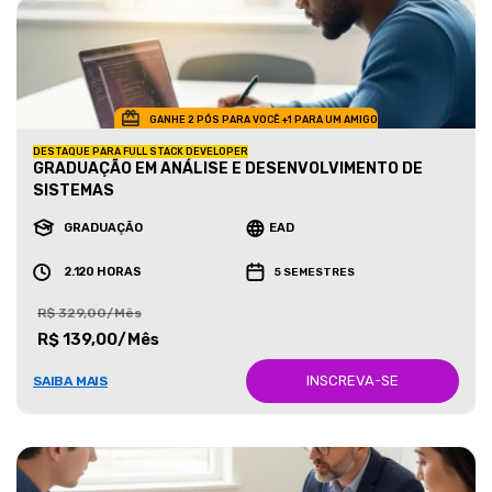
GANHE 2 PÓS PARA VOCÊ +1 PARA UM AMIGO
DESTAQUE PARA FULL STACK DEVELOPER
GRADUAÇÃO EM ANÁLISE E DESENVOLVIMENTO DE
SISTEMAS
GRADUAÇÃO
EAD
2.120 HORAS
5 SEMESTRES
R$ 329,00/Mês
R$ 139,00/Mês
INSCREVA-SE
SAIBA MAIS