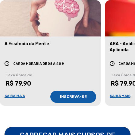
A Essência da Mente
ABA - Anál
Aplicada
CARGA HORÁRIA DE 08 A 40 H
CARGA HO
Taxa única de
Taxa única 
R$ 79,90
R$ 79,9
SAIBA MAIS
SAIBA MAIS
INSCREVA-SE
CARREGAR MAIS CURSOS DE