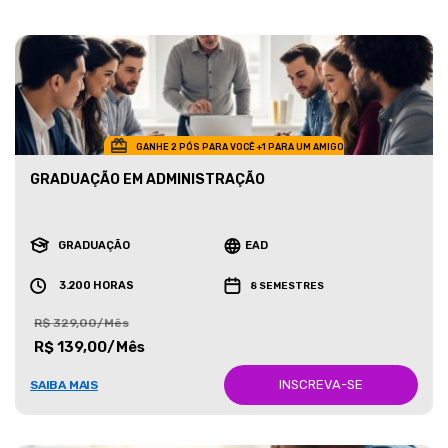
GANHE 2 PÓS PARA VOCÊ +1 PARA UM AMIGO
GRADUAÇÃO EM ADMINISTRAÇÃO
GRADUAÇÃO
EAD
3.200 HORAS
8 SEMESTRES
R$ 329,00/Mês
R$ 139,00/Mês
INSCREVA-SE
SAIBA MAIS