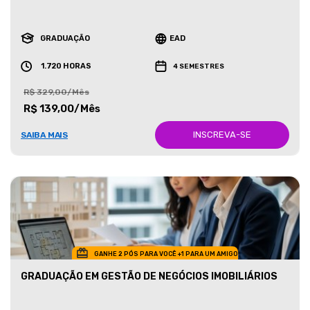
GRADUAÇÃO
EAD
1.720 HORAS
4 SEMESTRES
R$ 329,00/Mês
R$ 139,00/Mês
INSCREVA-SE
SAIBA MAIS
GANHE 2 PÓS PARA VOCÊ +1 PARA UM AMIGO
GRADUAÇÃO EM GESTÃO DE NEGÓCIOS IMOBILIÁRIOS