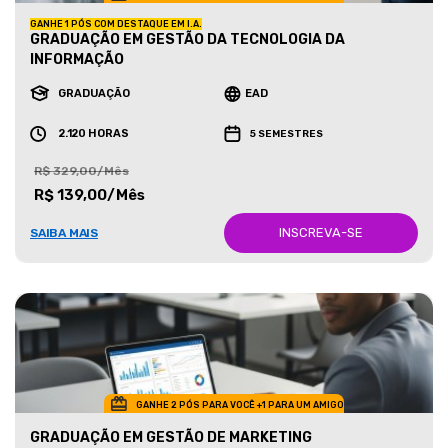
GANHE 1 PÓS COM DESTAQUE EM I.A.
GRADUAÇÃO EM GESTÃO DA TECNOLOGIA DA
INFORMAÇÃO
GRADUAÇÃO
EAD
2.120 HORAS
5 SEMESTRES
R$ 329,00/Mês
R$ 139,00/Mês
INSCREVA-SE
SAIBA MAIS
GANHE 2 PÓS PARA VOCÊ +1 PARA UM AMIGO
GRADUAÇÃO EM GESTÃO DE MARKETING