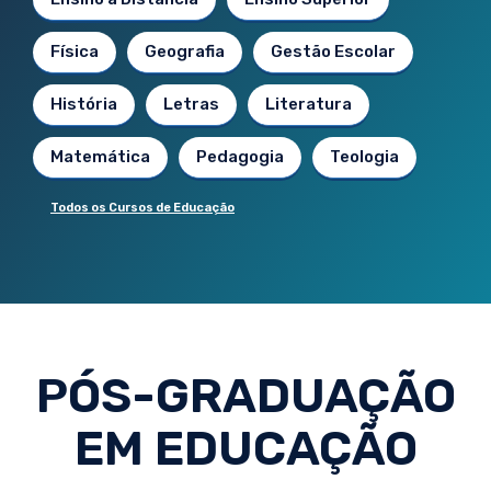
Física
Geografia
Gestão Escolar
História
Letras
Literatura
Matemática
Pedagogia
Teologia
Todos os Cursos de Educação
PÓS-GRADUAÇÃO
EM EDUCAÇÃO