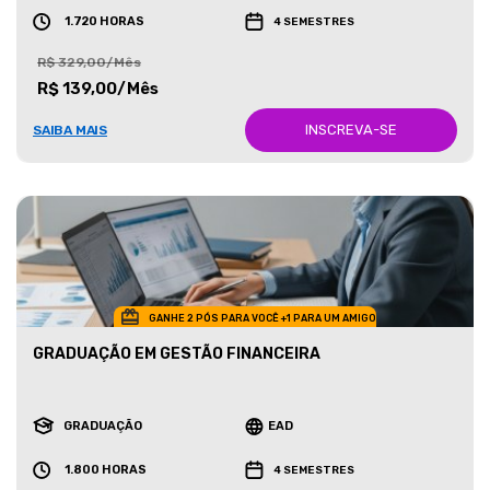
1.720 HORAS
4 SEMESTRES
R$ 329,00/Mês
R$ 139,00/Mês
INSCREVA-SE
SAIBA MAIS
GANHE 2 PÓS PARA VOCÊ +1 PARA UM AMIGO
GRADUAÇÃO EM GESTÃO FINANCEIRA
GRADUAÇÃO
EAD
1.800 HORAS
4 SEMESTRES