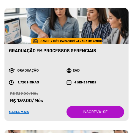
GANHE 2 PÓS PARA VOCÊ +1 PARA UM AMIGO
GRADUAÇÃO EM PROCESSOS GERENCIAIS
GRADUAÇÃO
EAD
1.720 HORAS
4 SEMESTRES
R$ 329,00/Mês
R$ 139,00/Mês
INSCREVA-SE
SAIBA MAIS