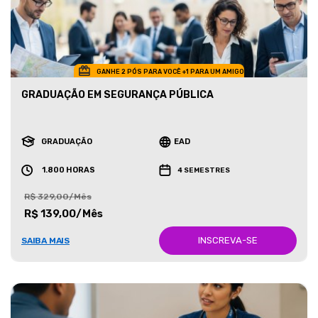
GANHE 2 PÓS PARA VOCÊ +1 PARA UM AMIGO
GRADUAÇÃO EM SEGURANÇA PÚBLICA
GRADUAÇÃO
EAD
1.800 HORAS
4 SEMESTRES
R$ 329,00/Mês
R$ 139,00/Mês
INSCREVA-SE
SAIBA MAIS