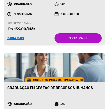
GRADUAÇÃO
EAD
1.720 HORAS
4 SEMESTRES
R$ 329,00/Mês
R$ 139,00/Mês
INSCREVA-SE
SAIBA MAIS
GANHE 2 PÓS PARA VOCÊ +1 PARA UM AMIGO
GRADUAÇÃO EM GESTÃO DE RECURSOS HUMANOS
GRADUAÇÃO
EAD