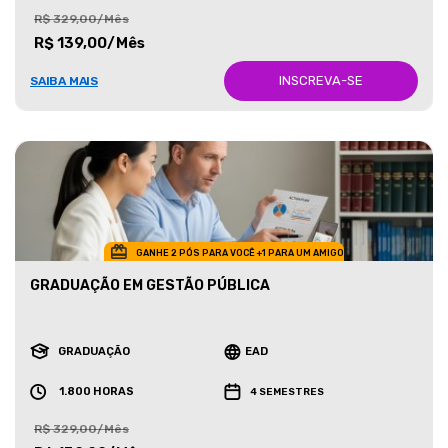
R$ 329,00/Mês
R$ 139,00/Mês
INSCREVA-SE
SAIBA MAIS
GANHE 2 PÓS PARA VOCÊ +1 PARA UM AMIGO
GRADUAÇÃO EM GESTÃO PÚBLICA
GRADUAÇÃO
EAD
1.800 HORAS
4 SEMESTRES
R$ 329,00/Mês